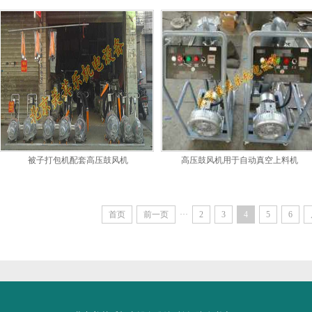
被子打包机配套高压鼓风机
高压鼓风机用于自动真空上料机
首页
前一页
···
2
3
4
5
6