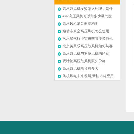
高压鼓风机发烫怎么处理，是什
么原因造成的
4kw高压风机可以带多少曝气盘
高压风机消音器结构图
熔喷布真空高压风机怎么使用
污水曝气行业需按季节变换随机
选择高压风机
北京美其乐高压鼓风机如何与客
户实现双赢
高压鼓风机与罗茨风机的区别
双叶轮高压鼓风机泵头价格
高压鼓风机噪音有多大
风机风电未来发展,新技术将应用
其中