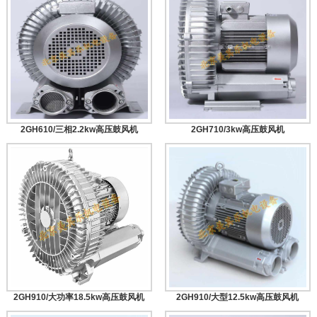
2GH610/三相2.2kw高压鼓风机
2GH710/3kw高压鼓风机
2GH910/大功率18.5kw高压鼓风机
2GH910/大型12.5kw高压鼓风机