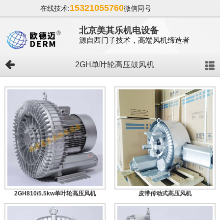
15321055760
在线技术:
微信同号
北京美其乐机电设备
源自西门子技术，高端风机缔造者
2GH单叶轮高压鼓风机
2GH810/5.5kw单叶轮高压风机
皮带传动式高压风机