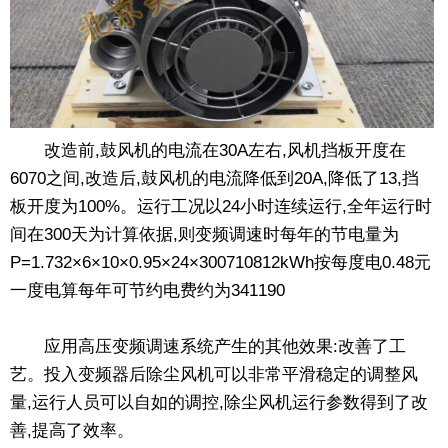
改造前,鼓风机的电流在30A左右,风机挡板开度在
6070之间,改造后,鼓风机的电流降低到20A,降低了13,挡
板开度为100%。运行工况以24小时连续运行,全年运行时
间在300天为计算依据,则变频调速时每年的节电量为
P=1.732×6×10×0.95×24×300710812kWh按每度电0.48元
一度电算每年可节约电费约为341190
应用高压变频调速系统产生的其他效果:改善了工
艺。投入变频器后除尘风机可以非常平滑稳定的调整风
量,运行人员可以自如的调控,除尘风机运行参数得到了改
善,提高了效率。