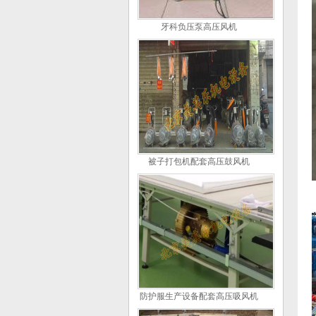
牙科负压泵高压风机
被子打包机配套高压鼓风机
防护服生产设备配套高压吸风机