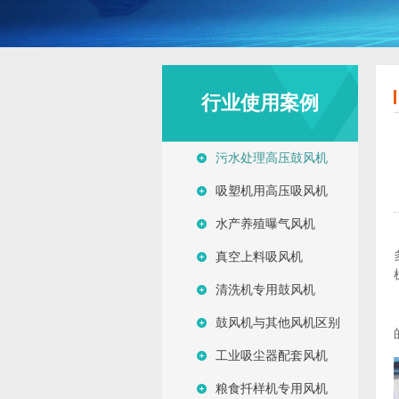
行业使用案例
污水处理高压鼓风机
吸塑机用高压吸风机
水产养殖曝气风机
真空上料吸风机
清洗机专用鼓风机
鼓风机与其他风机区别
工业吸尘器配套风机
粮食扦样机专用风机