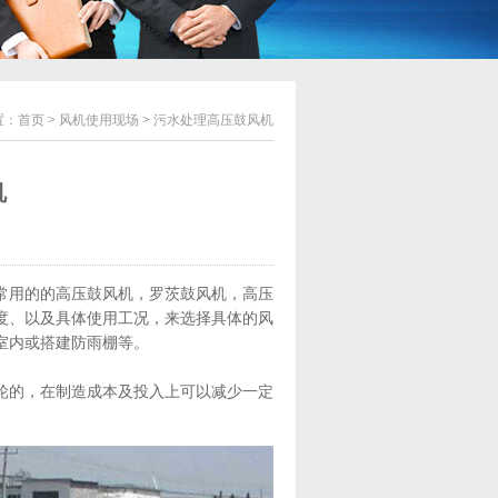
置：
首页
>
风机使用现场
>
污水处理高压鼓风机
机
常用的的高压鼓风机，罗茨鼓风机，高压
度、以及具体使用工况，来选择具体的风
室内或搭建防雨棚等。
的，在制造成本及投入上可以减少一定